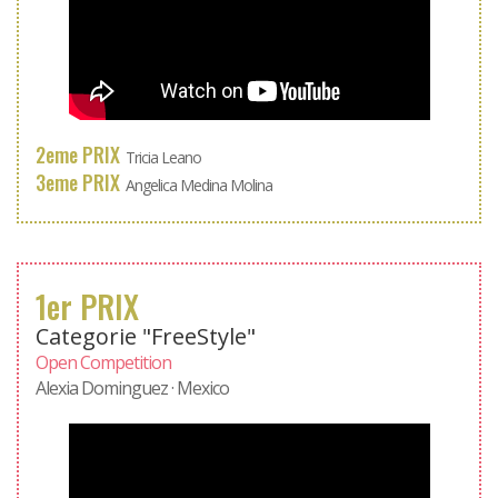
2eme PRIX
Tricia Leano
3eme PRIX
Angelica Medina Molina
1er PRIX
Categorie "FreeStyle"
Open Competition
Alexia Dominguez · Mexico