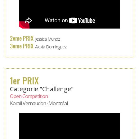
2eme PRIX
Jessica Munoz
3eme PRIX
Alexia Dominguez
1er PRIX
Categorie "Challenge"
Open Competition
Korail Vernaudon · Montréal