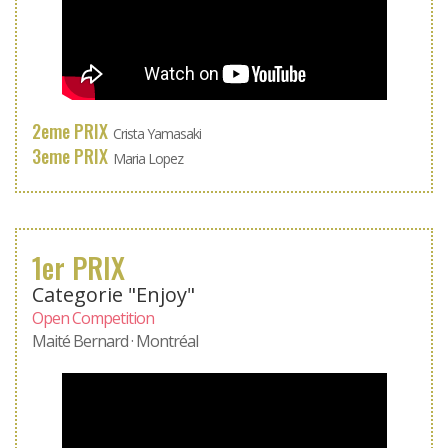
2eme PRIX
Crista Yamasaki
3eme PRIX
Maria Lopez
1er PRIX
Categorie "Enjoy"
Open Competition
Maité Bernard · Montréal