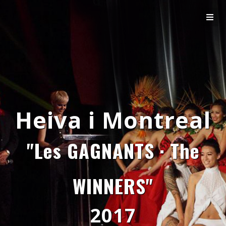
Heiva i Montreal
"Les GAGNANTS · The
WINNERS"
2017